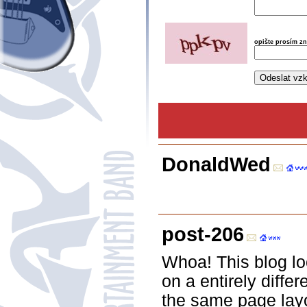
opište prosím z
DonaldWed
post-206
Whoa! This blog loo
on a entirely diffe
the same page layo