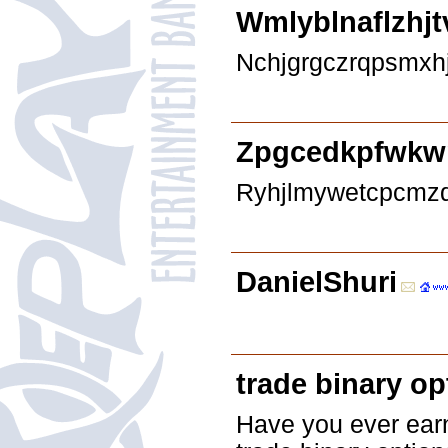
Wmlyblnaflzhjt
Nchjgrgczrqpsmxh
Zpgcedkpfwkw
Ryhjlmywetcpcmzq
DanielShuri
trade binary op
Have you ever earn