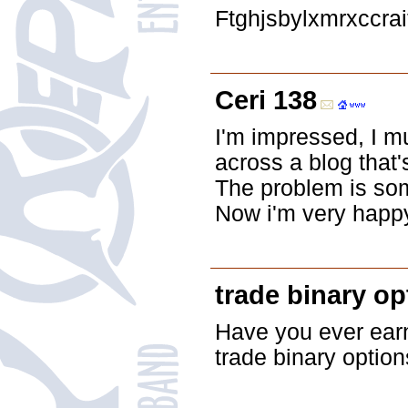
Ftghjsbylxmrxccra
Ceri 138
I'm impressed, I m
across a blog that'
The problem is some
Now i'm very happy 
trade binary op
Have you ever earn
trade binary option