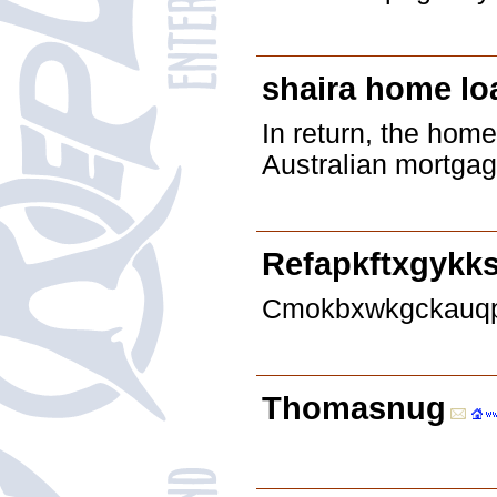
shaira home lo
In return, the home
Australian mortgag
Refapkftxgykk
Cmokbxwkgckauqpcr
Thomasnug