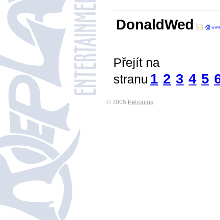
DonaldWed
Přejít na
1
2
3
4
5
stranu
© 2005
Petronius