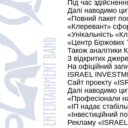
Під час здійсненн
Далі наводимо цит
«Повний пакет пос
«Клеревант» сфор
«Унікальність «Кл
«Центр Біржових Т
Також аналітики К
З відкритих джере
На офіційний запи
ISRAEL INVESTM
Сайт проекту «ISR
Далі наводимо цит
«Професіонали на
«ІП надає стабіль
«Інвестиційний по
Рекламу «ISRAEL I