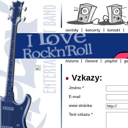
Vzkazy:
Jméno *
E-mail
www stránka
Text vzkazu *