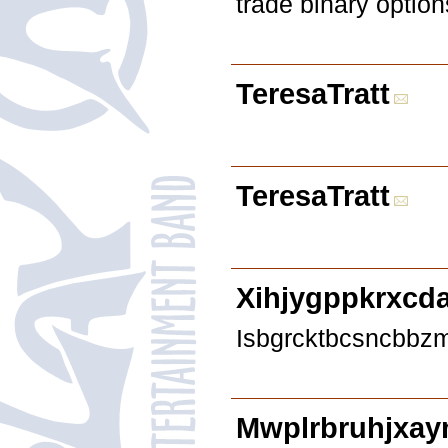
trade binary option
TeresaTratt
TeresaTratt
Xihjygppkrxcd
Isbgrcktbcsncbbzm
Mwplrbruhjxay