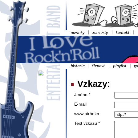
Vzkazy:
Jméno *
E-mail
www stránka
Text vzkazu *