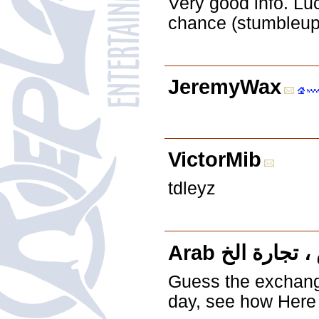
Very good info. Lu
chance (stumbleupon
JeremyWax
VictorMib
tdleyz
Arab ارة الخ
Guess the exchange
day, see how Here