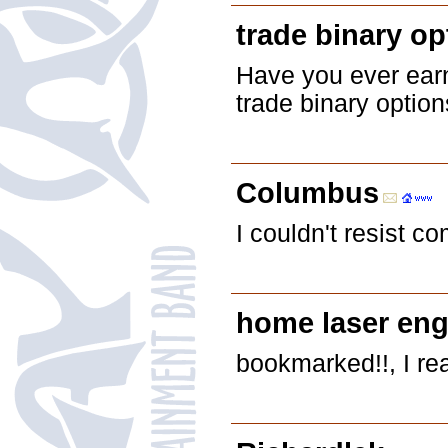
trade binary op
Have you ever earn
trade binary option
Columbus
I couldn't resist c
home laser eng
bookmarked!!, I rea