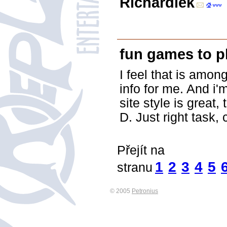
Richardlek
fun games to pl
I feel that is amon
info for me. And i
site style is great, 
D. Just right task,
Přejít na
1
2
3
4
5
stranu
© 2005
Petronius