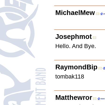
MichaelMew
Josephmot
Hello. And Bye.
RaymondBip
tombak118
Matthewror