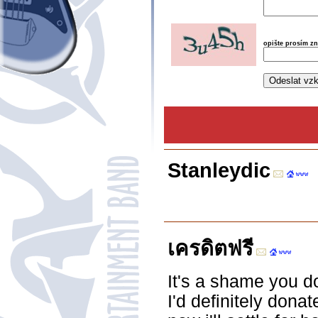
opište prosím z
Stanleydic
เครดิตฟรี
It's a shame you d
I'd definitely donat