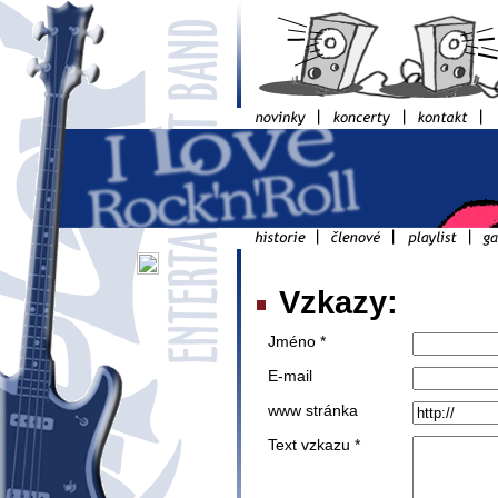
Vzkazy:
Jméno *
E-mail
www stránka
Text vzkazu *