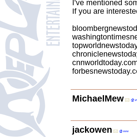
I've mentioned som
If you are intereste
bloombergnewsto
washingtontimesn
topworldnewstoda
chroniclenewstod
cnnworldtoday.co
forbesnewstoday.
MichaelMew
jackowen