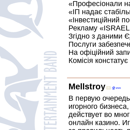
«Професіонали на
«ІП надає стабіль
«Інвестиційний по
Рекламу «ISRAEL I
Згідно з даними 
Послуги забезпеч
На офіційний запи
Комісія констатує
Mellstroy
В первую очередь
игорного бизнеса,
действует во мног
онлайн казино. Иг