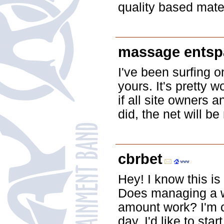
quality based mater
massage ents
I've been surfing o
yours. It's pretty 
if all site owners
did, the net will b
cbrbet
Hey! I know this is
Does managing a we
amount work? I'm c
day. I'd like to sta