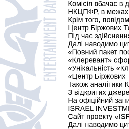
Комісія вбачає в 
НКЦПФР, в межах к
Крім того, повідо
Центр Біржових Т
Під час здійсненн
Далі наводимо цит
«Повний пакет пос
«Клеревант» сфор
«Унікальність «Кл
«Центр Біржових Т
Також аналітики К
З відкритих джере
На офіційний запи
ISRAEL INVESTM
Сайт проекту «ISR
Далі наводимо цит