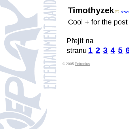
Timothyzek
Cool + for the post
Přejít na
1
2
3
4
5
stranu
© 2005
Petronius