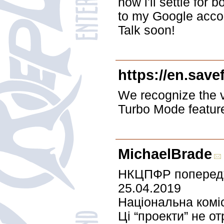
now i'll settle fo
to my Google accou
Talk soon!
https://en.save
We recognize the v
Turbo Mode featur
MichaelBrade
НКЦПФР попереджа
25.04.2019
Національна коміс
Ці “проекти” не о