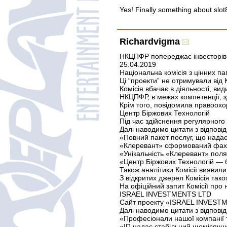
Yes! Finally something about slot
Richardvigma
НКЦПФР попереджає інвесторів 
25.04.2019
Національна комісія з цінних п
Ці “проекти” не отримували від
Комісія вбачає в діяльності, в
НКЦПФР, в межах компетенції, зд
Крім того, повідомила правоохор
Центр Біржових Технологій
Під час здійснення регулярного
Далі наводимо цитати з відповід
«Повний пакет послуг, що надає
«Клеревант» сформований фахів
«Унікальність «Клеревант» поляг
«Центр Біржових Технологій — бе
Також аналітики Комісії виявили
З відкритих джерел Комісія так
На офіційний запит Комісії про 
ISRAEL INVESTMENTS LTD
Сайт проекту «ISRAEL INVESTMENT
Далі наводимо цитати з відпові
«Професіонали нашої компанії 
«ІП надає стабільний щомісячни