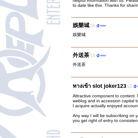
helpful information with us. Pleas
to date like this. Thanks for shari
娛樂城
娛樂城
外送茶
外送茶
ทางเข้า slot joker123
Attractive component to content.
weblog and in accession capital t
I acquire actually enjoyed accoun
Any way I will be subscribing on
you get right of entry to consistent