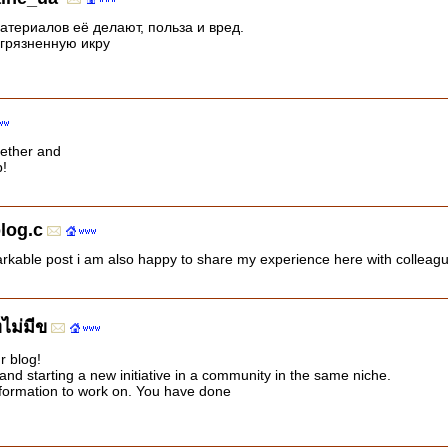
атериалов её делают, польза и вред.
агрязненную икру
ogether and
p!
blog.c
arkable post i am also happy to share my experience here with colleag
ไม่มีข
r blog!
and starting a new initiative in a community in the same niche.
nformation to work on. You have done