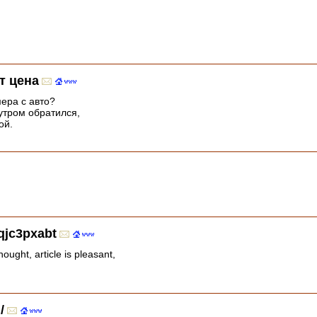
т цена
мера с авто?
утром обратился,
ой.
qjc3pxabt
ought, article is pleasant,
/