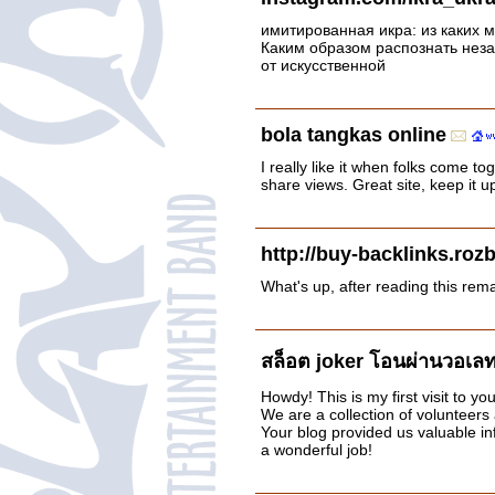
имитированная икра: из каких м
Каким образом распознать нез
от искусственной
bola tangkas online
I really like it when folks come t
share views. Great site, keep it u
http://buy-backlinks.roz
What's up, after reading this rem
สล็อต joker โอนผ่านวอเลท
Howdy! This is my first visit to you
We are a collection of volunteers 
Your blog provided us valuable i
a wonderful job!