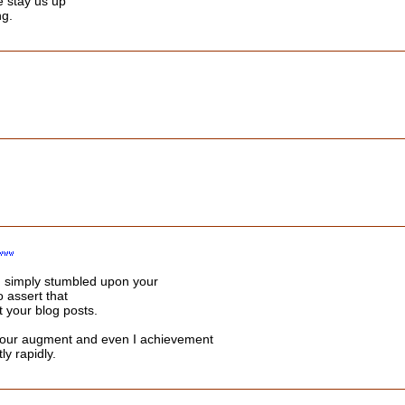
e stay us up
ng.
 I simply stumbled upon your
o assert that
t your blog posts.
 your augment and even I achievement
ly rapidly.