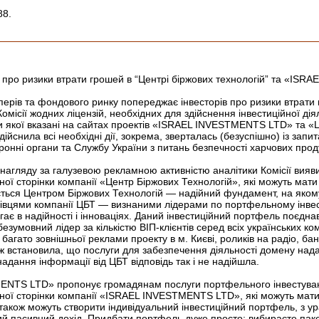
88.
про ризики втрати грошей в “Центрі біржових технологій” та «IS
аперів та фондового ринку попереджає інвесторів про ризики втрат
 Комісії жодних ліцензій, необхідних для здійснення інвестиційної
иди якої вказані на сайтах проектів «ISRAEL INVESTMENTS LTD» та 
ійснила всі необхідні дії, зокрема, зверталась (безуспішно) із за
онні органи та Службу України з питань безпечності харчових проду
 нагляду за галузевою рекламною активністю аналітики Комісії вияв
ної сторінки компанії «Центр Біржових Технологій», які можуть мат
ться Центром Біржових Технологій — надійний фундамент, на якому б
цями компанії ЦБТ — визнаними лідерами по портфельному інвесту
ає в надійності і інноваціях. Даний інвестиційний портфель поєднав в
зумовний лідер за кількістю ВІП-клієнтів серед всіх українських к
 багато зовнішньої реклами проекту в м. Києві, роликів на радіо, б
ож встановила, що послуги для забезпечення діяльності домену надаю
надання інформації від ЦБТ відповідь так і не надійшла.
S LTD» пропонує громадянам послуги портфельного інвестування та п’
дної сторінки компанії «ISRAEL INVESTMENTS LTD», які можуть мати 
також можуть створити індивідуальний інвестиційний портфель, з 
й пасивний дохід. Придбати портфель дуже просто: вибираєте пакет,