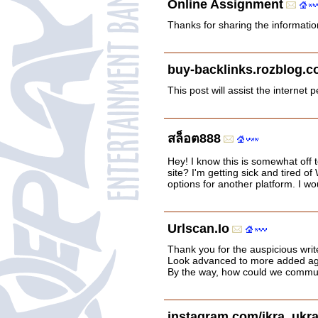
Online Assignment
Thanks for sharing the informatio
buy-backlinks.rozblog.
This post will assist the internet
สล็อต888
Hey! I know this is somewhat off 
site? I'm getting sick and tired 
options for another platform. I wo
Urlscan.Io
Thank you for the auspicious writ
Look advanced to more added ag
By the way, how could we commu
instagram.com/ikra_ukr