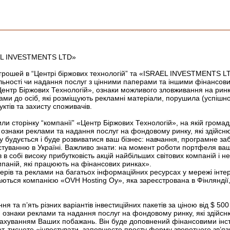
RAEL INVESTMENTS LTD»
и грошей в “Центрі біржових технологій” та «ISRAEL INVESTMENTS L
 діяльності чи надання послуг з цінними паперами та іншими фінанс
«Центр Біржових Технологій», ознаки можливого зловживання на ринк
питами до осіб, які розміщують рекламні матеріали, порушила (успіш
ктів та захисту споживачів.
или сторінку “компанії” «Центр Біржових Технологій», на якій гром
и ознаки реклами та надання послуг на фондовому ринку, які здійсню
удується і буде розвиватися ваш бізнес: навчання, програмне забезп
ванню в Україні. Важливо знати: на момент роботи портфеля ваші 
 собі високу прибутковість акцій найбільших світових компаній і нед
омпаній, які працюють на фінансових ринках».
анерів та реклами на багатьох інформаційних ресурсах у мережі інте
ться компанією «OVH Hosting Oy», яка зареєстрована в Фінляндії, т
ять різних варіантів інвестиційних пакетів за ціною від $ 500 до $
ознаки реклами та надання послуг на фондовому ринку, які здійснюю
урахуванням Ваших побажань. Він буде доповнений фінансовими інс
 тиснете «інвестувати, заповнюєте просту форму зворотного зв’язку