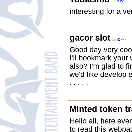
interesting for a ve
gacor slot
Good day very cool 
I'll bookmark your 
also? I'm glad to fi
we'd like develop e
. . . . .
Minted token tr
Hello all, here eve
to read this webpag