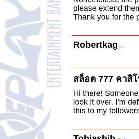
please extend them
Thank you for the 
Robertkag
สล็อต 777 คาสิ
Hi there! Someone 
look it over. I'm d
this to my follower
Tobiashib