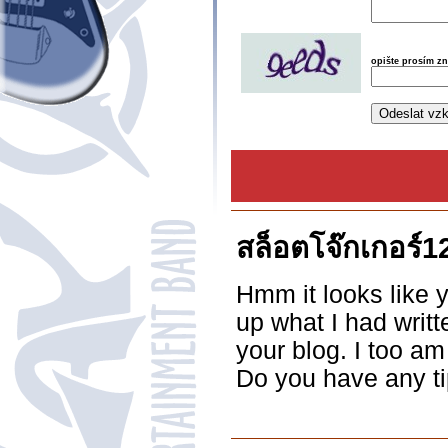
opište prosím z
สล็อตโจ๊กเกอร์1
Hmm it looks like y
up what I had writt
your blog. I too am
Do you have any tip