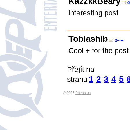
KazzkkBeary
interesting post
Tobiashib
Cool + for the post
Přejít na
1
2
3
4
5
stranu
© 2005
Petronius