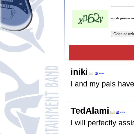
opište prosím z
iniki
I and my pals have
TedAlami
I will perfectly a