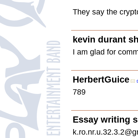
They say the crypt
kevin durant s
I am glad for comme
HerbertGuice
789
Еssау writing sе
k.ro.nr.u.32.3.2@