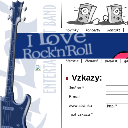
Vzkazy:
Jméno *
E-mail
www stránka
Text vzkazu *