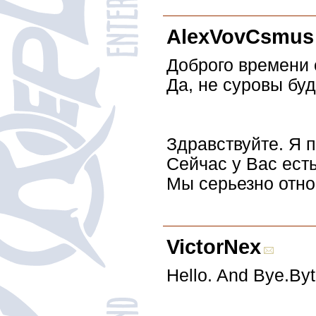
AlexVovCsmus
Доброго времени 
Да, не суровы буд
Здравствуйте. Я 
Сейчас у Вас ест
Мы серьезно отно
VictorNex
Hello. And Bye.Byt