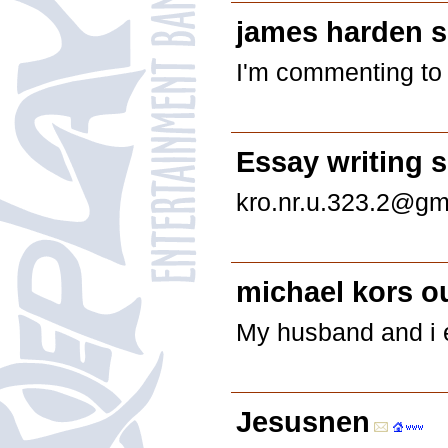
james harden 
I'm commenting to m
Еssay writing s
kro.nr.u.323.2@gm
michael kors ou
My husband and i en
Jesusnen