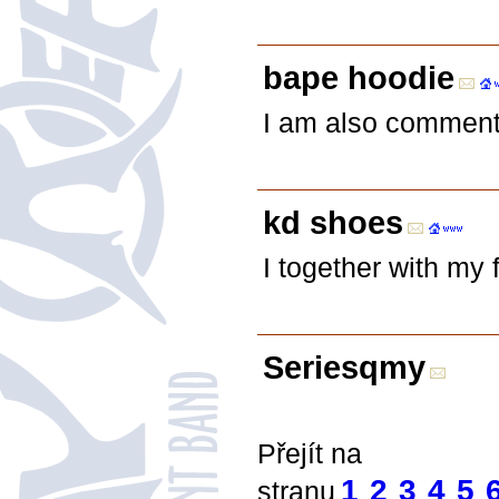
bape hoodie
I am also commenti
kd shoes
I together with my 
Seriesqmy
Přejít na
1
2
3
4
5
stranu