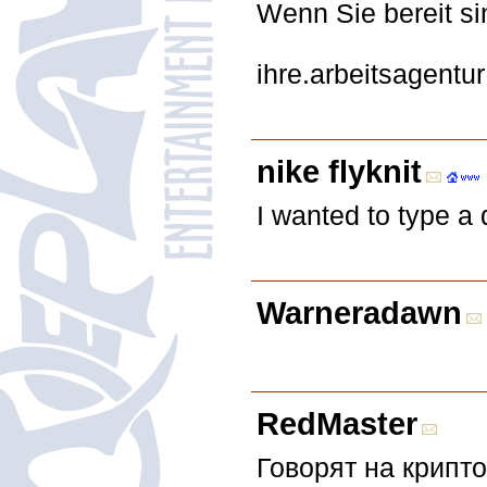
Wenn Sie bereit si
ihre.arbeitsagent
nike flyknit
I wanted to type a 
Warneradawn
RedMaster
Говорят на крипт