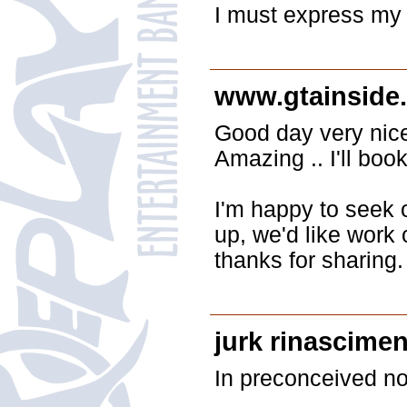
I must express my t
www.gtainside
Good day very nice 
Amazing .. I'll boo
I'm happy to seek o
up, we'd like work 
thanks for sharing. . 
jurk rinascime
In preconceived no