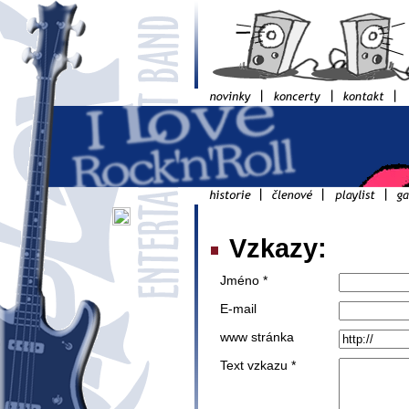
Vzkazy:
Jméno *
E-mail
www stránka
Text vzkazu *