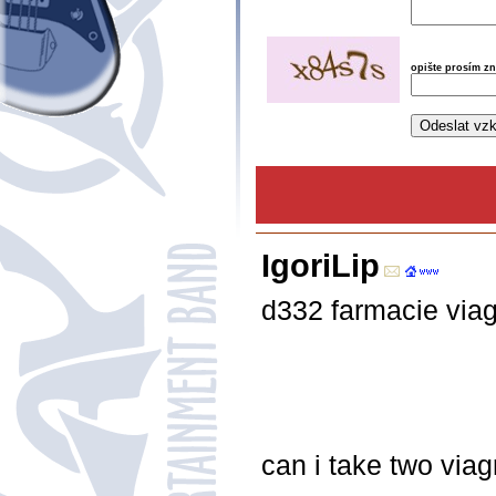
opište prosím z
IgoriLip
d332 farmacie via
can i take two viag