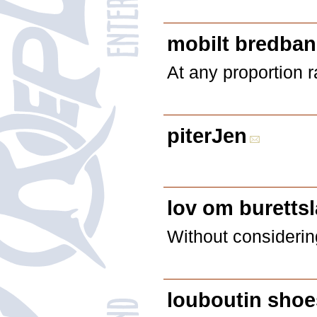
mobilt bredband
At any proportion r
piterJen
lov om buretts
Without considering
louboutin shoe