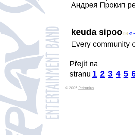
Андрея Прокип ре
keuda sipoo
Every community of
Přejít na
1
2
3
4
5
stranu
© 2005
Petronius