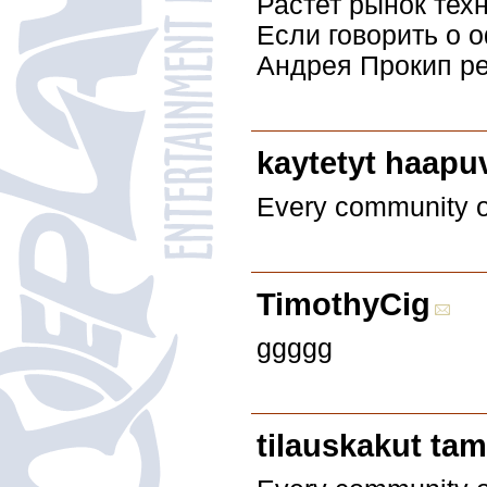
Растет рынок тех
Если говорить о 
Андрея Прокип ре
kaytetyt haapuv
Every community of
TimothyCig
ggggg
tilauskakut ta